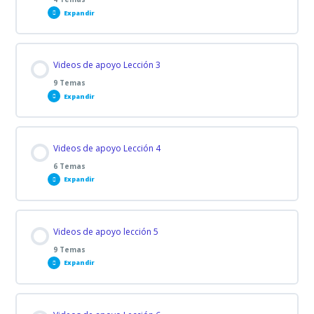
Expandir
Contenido de la Lección
Videos de apoyo Lección 3
0% COMPLETADO
0/4 pasos
9 Temas
Expandir
1-CODIGO MAINT REQD
Contenido de la Lección
Videos de apoyo Lección 4
0% COMPLETADO
0/9 pasos
2-ESCANEO FLUJO DE DATOS
6 Temas
Expandir
Video 1
3-REVISON DE ACEITE DE CAJA
Contenido de la Lección
Videos de apoyo lección 5
0% COMPLETADO
0/6 pasos
Video 2
9 Temas
4-DIAGNOSTICO DIAGRAMA
Expandir
Video 1
Video 3
Contenido de la Lección