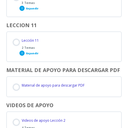
3 Temas
Lección 9 PARTE A
Expandir
LECCION 11
Lección 9 PARTE B
Contenido de la Lección
0% COMPLETADO
0/3 pasos
Lección 11
Lección 9 PARTE C
2 Temas
Lección 10 PARTE A
Expandir
MATERIAL DE APOYO PARA DESCARGAR PDF
Lección 10 PARTE B
Contenido de la Lección
0% COMPLETADO
0/2 pasos
Material de apoyo para descargar PDF
Lección 10 PARTE C
Lección 11 PARTE A
VIDEOS DE APOYO
Lección 11 PARTE B
Videos de apoyo Lección 2
4 Temas