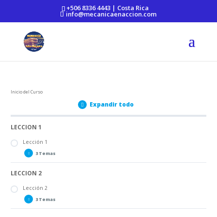
https://mecanicaenaccion.com/
+506 8336 4443 | Costa Rica
info@mecanicaenaccion.com
Inicio del Curso
Expandir todo
LECCION 1
Lección 1
3 Temas
LECCION 2
Lección 1 PARTE A
Lección 1 PARTE B
Lección 2
Lección 1 PARTE C
3 Temas