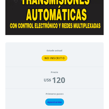
Estado actual
NO INSCRITO
Precio
120
US$
Primeros pasos
Apuntarme