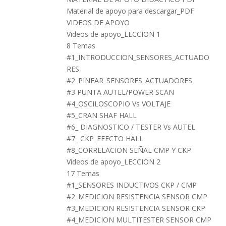
Material de apoyo para descargar_PDF
VIDEOS DE APOYO
Videos de apoyo_LECCION 1
8 Temas
#1_INTRODUCCION_SENSORES_ACTUADO
RES
#2_PINEAR_SENSORES_ACTUADORES
#3 PUNTA AUTEL/POWER SCAN
#4_OSCILOSCOPIO Vs VOLTAJE
#5_CRAN SHAF HALL
#6_ DIAGNOSTICO / TESTER Vs AUTEL
#7_ CKP_EFECTO HALL
#8_CORRELACION SEÑAL CMP Y CKP
Videos de apoyo_LECCION 2
17 Temas
#1_SENSORES INDUCTIVOS CKP / CMP
#2_MEDICION RESISTENCIA SENSOR CMP
#3_MEDICION RESISTENCIA SENSOR CKP
#4_MEDICION MULTITESTER SENSOR CMP