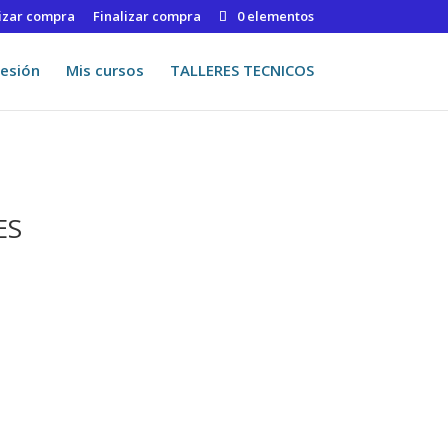
lizar compra
Finalizar compra
0 elementos
Sesión
Mis cursos
TALLERES TECNICOS
ES