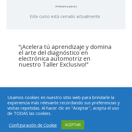
Primeros pasos
Este curso está cerrado actualmente
“¡Acelera tú aprendizaje y domina
el arte del diagnóstico en
electrónica automotriz en
nuestro Taller Exclusivo!”
Usamos cookies en nuestro sitio web para brindarle la
experiencia más relevante recordando sus preferencias y
Política de privacidad
visitas repetidas. Al hacer clic en "Aceptar", acepta el uso
Descargo de Responsabilidad
de TODAS las cookies.
Políticas de Cookies
Configuración de Cookie
ACEPTAR
Mecánica en Acción®