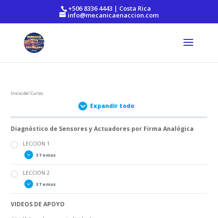
https://mecanicaenaccion.com/
+506 8336 4443 | Costa Rica
info@mecanicaenaccion.com
Inicio del Curso
Expandir todo
Diagnóstico de Sensores y Actuadores por Firma Analógica
LECCION 1
3 Temas
LECCION 2
PARTE A
3 Temas
PARTE B
PARTE C
VIDEOS DE APOYO
PARTE A
PARTE B