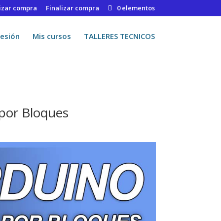
lizar compra
Finalizar compra
0 elementos
Sesión
Mis cursos
TALLERES TECNICOS
por Bloques