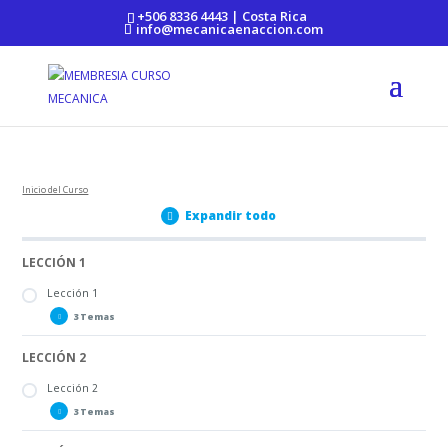
https://mecanicaenaccion.com/
+506 8336 4443 | Costa Rica
info@mecanicaenaccion.com
Inicio del Curso
Expandir todo
LECCIÓN 1
Lección 1
3 Temas
LECCIÓN 2
Lección 1_PARTE A
Lección 1_PARTE B
Lección 2
Lección 1_PARTE C
3 Temas